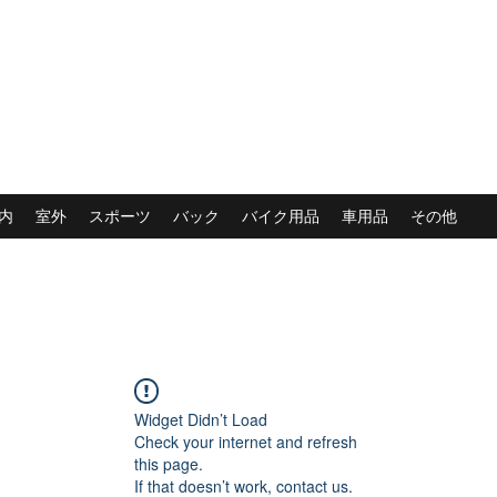
内
室外
スポーツ
バック
バイク用品
車用品
その他
Widget Didn’t Load
Check your internet and refresh
this page.
If that doesn’t work, contact us.