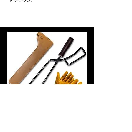
トブラウン。
炭トング 薪ばさみ 火バサミ
在庫なし