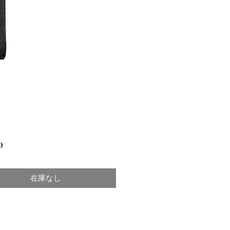
価
0
格
在庫なし