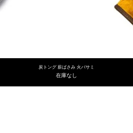
クイックビュー
炭トング 薪ばさみ 火バサミ
在庫なし
友吉屋
info@tomoyoshi.ltd
0488715448
0485016207
埼玉県さいたま市中央区新中里5-1-7シャレード北浦和101