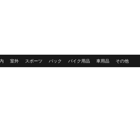
内
室外
スポーツ
バック
バイク用品
車用品
その他