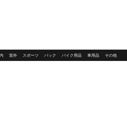
内
室外
スポーツ
バック
バイク用品
車用品
その他