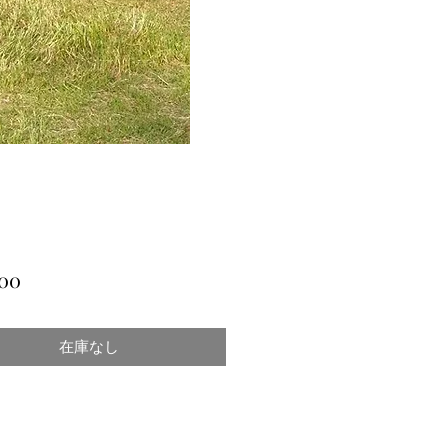
価
00
格
在庫なし