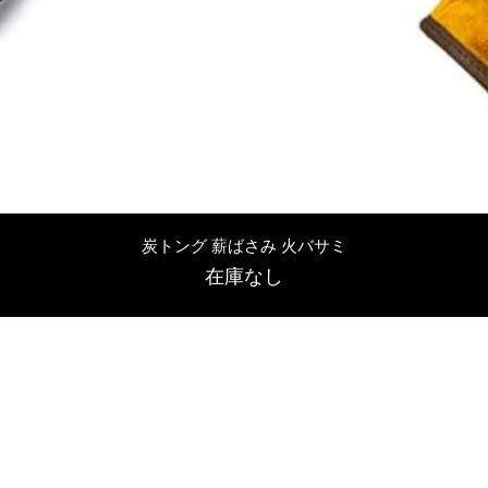
クイックビュー
炭トング 薪ばさみ 火バサミ
在庫なし
友吉屋
info@tomoyoshi.ltd
0488715448
0485016207
埼玉県さいたま市中央区新中里5-1-7シャレード北浦和101