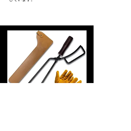
炭トング 薪ばさみ 火バサミ
在庫なし