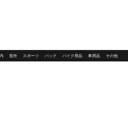
内
室外
スポーツ
バック
バイク用品
車用品
その他