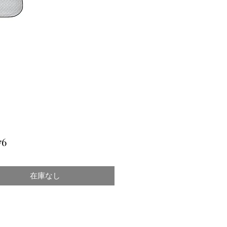
価
76
格
在庫なし