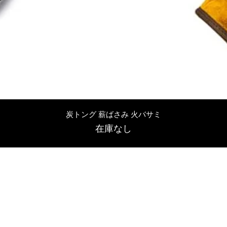
クイックビュー
炭トング 薪ばさみ 火バサミ
在庫なし
友吉屋
info@tomoyoshi.ltd
0488715448
0485016207
埼玉県さいたま市中央区新中里5-1-7シャレード北浦和101