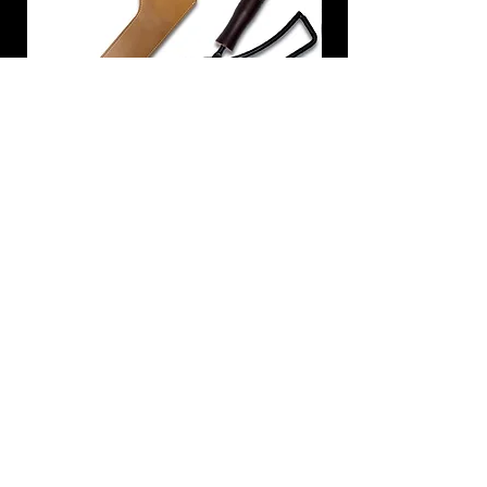
炭トング 薪ばさみ 火バサミ
在庫なし
友吉屋
info@tomoyoshi.ltd