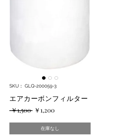
SKU： GLQ-200059-3
エアカーボンフィルター
通
セ
 ￥1,500 
￥1,200
常
ー
在庫なし
価
ル