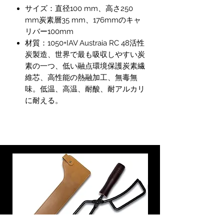
格
価
サイズ：直径100 mm、高さ250
格
mm炭素層35 mm、176mmのキャ
リバー100mm
材質：1050+IAV Austraia RC 48活性
炭製造、世界で最も吸収しやすい炭
素の一つ、低い融点環境保護炭素繊
維芯、高性能の熱融加工、無毒無
味。低温、高温、耐酸、耐アルカリ
に耐える。