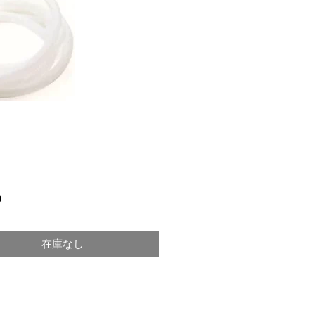
価
0
格
在庫なし