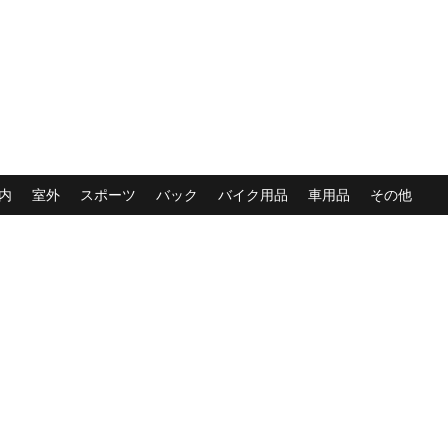
内
室外
スポーツ
バック
バイク用品
車用品
その他