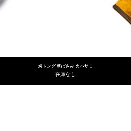
クイックビュー
炭トング 薪ばさみ 火バサミ
在庫なし
友吉屋
info@tomoyoshi.ltd
0488715448
0485016207
埼玉県さいたま市中央区新中里5-1-7シャレード北浦和101