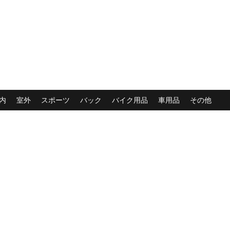
内
室外
スポーツ
バック
バイク用品
車用品
その他