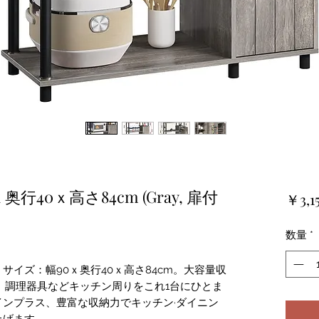
40ｘ高さ84cm (Gray, 扉付
￥3,1
数量
*
サイズ：幅90ｘ奥行40ｘ高さ84cm。大容量収
、調理器具などキッチン周りをこれ1台にひとま
ンプラス、豊富な収納力でキッチン·ダイニン
上げます。