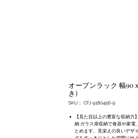
オープンラック 幅90ｘ奥行
き)
SKU： CFJ-9180456-9
【見た目以上の豊富な収納力】
納·ガラス扉収納で食器や家電
とめます。見栄えの良いデザイ
グをすっきりとした空間に仕