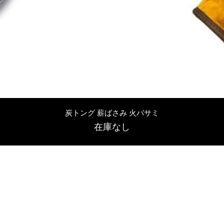
クイックビュー
炭トング 薪ばさみ 火バサミ
在庫なし
友吉屋
info@tomoyoshi.ltd
0488715448
0485016207
埼玉県さいたま市中央区新中里5-1-7シャレード北浦和101