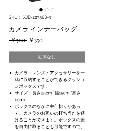
SKU： XJB-223588-3
カメラ インナーバッグ
通
セ
 ￥500 
￥350
常
ー
在庫なし
価
ル
格
価
カメラ・レンズ・アクセサリーを一
格
緒に収納することができるクッショ
ンボックスです。
サイズ：長さ25cm *幅15cm *高さ
14cm
ボックスのなかに中仕切りがあっ
て、カメラのお互いの打ち当たを避
けることができます。ボックスの蓋
を自由に取ることも可能ですので、