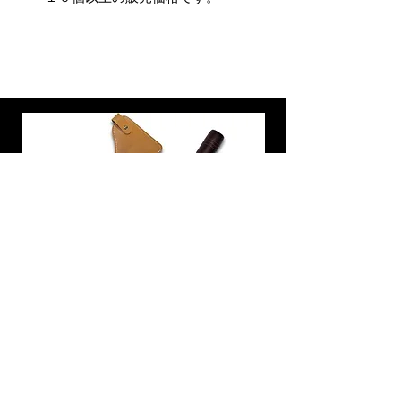
炭トング 薪ばさみ 火バサミ