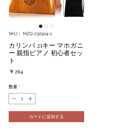
SKU： MZQ-230914-1
カリンバ 21キー マホガニ
ー 親指ピアノ 初心者セッ
ト
価
￥264
格
数量
*
カートに追加する