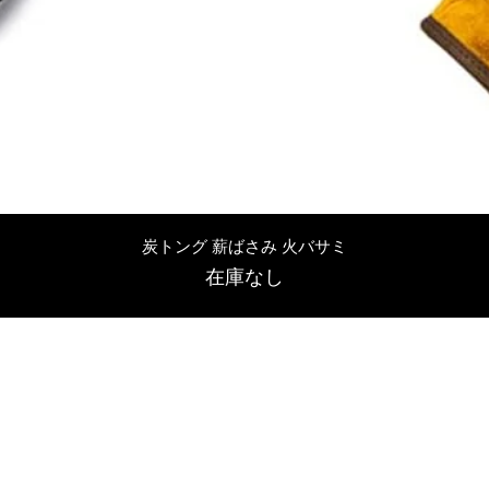
クイックビュー
炭トング 薪ばさみ 火バサミ
在庫なし
友吉屋
info@tomoyoshi.ltd
0488715448
0485016207
埼玉県さいたま市中央区新中里5-1-7シャレード北浦和101