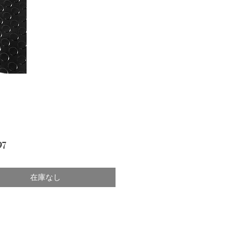
価
97
格
在庫なし