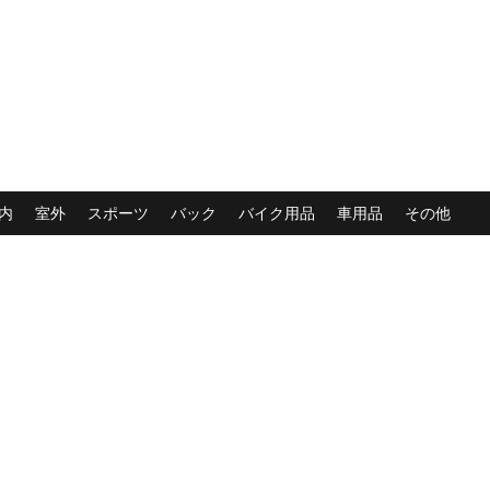
内
室外
スポーツ
バック
バイク用品
車用品
その他