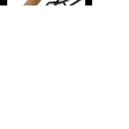
炭トング 薪ばさみ 火バサミ
在庫なし
友吉屋
info@tomoyoshi.ltd
0488715448