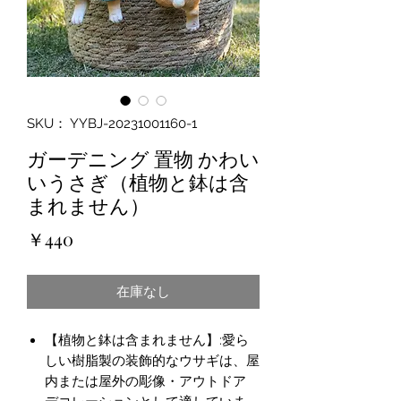
SKU： YYBJ-20231001160-1
ガーデニング 置物 かわい
いうさぎ（植物と鉢は含
まれません）
価
￥440
格
在庫なし
【植物と鉢は含まれません】:愛ら
しい樹脂製の装飾的なウサギは、屋
内または屋外の彫像・アウトドア