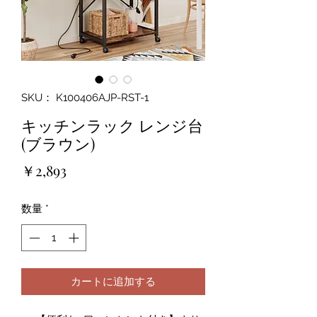
SKU： K100406AJP-RST-1
キッチンラック レンジ台
(ブラウン)
価
￥2,893
格
数量
*
カートに追加する