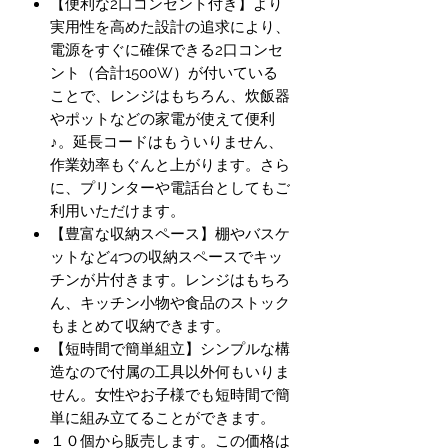
【便利な2口コンセント付き】より
実用性を高めた設計の追求により、
電源をすぐに確保できる2口コンセ
ント（合計1500W）が付いている
ことで、レンジはもちろん、炊飯器
やポットなどの家電が使えて便利
♪。延長コードはもういりません、
作業効率もぐんと上がります。さら
に、プリンターや電話台としてもご
利用いただけます。
【豊富な収納スペース】棚やバスケ
ットなど4つの収納スペースでキッ
チンが片付きます。レンジはもちろ
ん、キッチン小物や食品のストック
もまとめて収納できます。
【短時間で簡単組立】シンプルな構
造なので付属の工具以外何もいりま
せん。女性やお子様でも短時間で簡
単に組み立てることができます。
１０個から販売します。この価格は