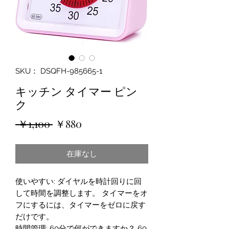
SKU： DSQFH-985665-1
キッチン タイマー ピン
ク
通
セ
 ￥1,100 
￥880
常
ー
在庫なし
価
ル
格
価
使いやすい: ダイヤルを時計回りに回
格
して時間を調整します。 タイマーをオ
フにするには、タイマーをゼロに戻す
だけです。
時間管理: 60分で何ができますか？ 60