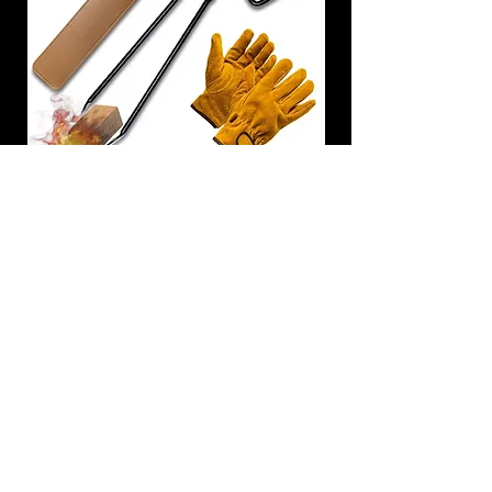
炭トング 薪ばさみ 火バサミ
在庫なし
友吉屋
info@tomoyoshi.ltd
0488715448
0485016207