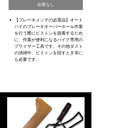
在庫なし
価
ル
格
価
【ブレーキメンテの必需品】オート
格
バイのブレーキオーバーホール作業
を行う際にピストンを脱着するため
に、作業が便利になるバイク専用の
プライヤー工具です。その他ダスト
の清掃中、ピストンを回すとき等に
も必要です。