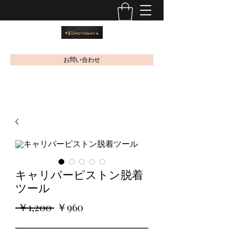
お問い合わせ
キャリパーピストン脱着
ツール
通
セ
 ￥1,200 
￥960
常
ー