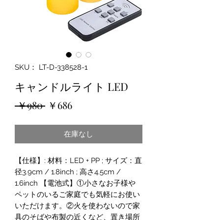
SKU： LT-D-338528-1
キャンドルライト LED
通
セ
 ￥980 
￥686
常
ー
在庫なし
価
ル
格
価
【仕様】: 材料：LED + PP ; サイズ：直
格
径3.9cm / 1.8inch ; 高さ4.5cm /
1.6inch 【電池式】①小さなお子様や
ペットのいるご家庭でも気軽にお使い
いただけます。②火を使わないので家
具のそばや布製の近くなど、置き場所