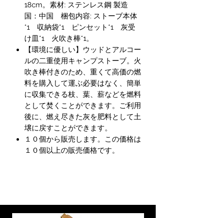
18cm。素材: ステンレス鋼 製造
国：中国 梱包内容: ストーブ本体
*1 収納袋*1 ピンセット*1 灰受
け皿*1 火吹き棒*1。
【環境に優しい】ウッドとアルコー
ルの二重使用キャンプストーブ。火
吹き棒付きのため、重くて高価の燃
料を購入して運ぶ必要はなく、簡単
に収集できる枝、葉、薪などを燃料
として焚くことができます。ご利用
後に、燃え尽きた灰を肥料として土
壌に戻すことができます。
１０個から販売します。この価格は
１０個以上の販売価格です。