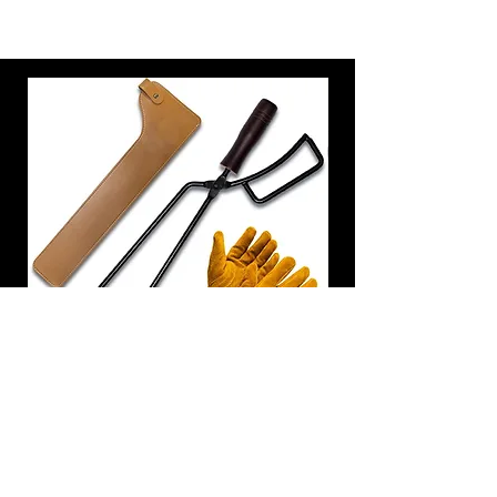
炭トング 薪ばさみ 火バサミ
在庫なし