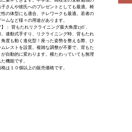
お子さんや彼氏へのプレゼントとしても最適。椅
女性の体型にも適合、テレワークも最適。若者の
ゲームなど様々の用途があります。
】： 背もたれリクライニング最大角度136°、
調節。連動式手すり、リクライニング時、背もたれ
ト角度も動く進化型！座った姿勢を整える際、ひ
ームレストを設置。複雑な調整が不要で、背もた
トが自動的に変わります。横たわっていても無理
れた機能です。
価格は１０個以上の販売価格です。