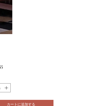
価
55
格
カートに追加する