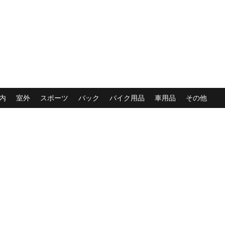
内
室外
スポーツ
バック
バイク用品
車用品
その他