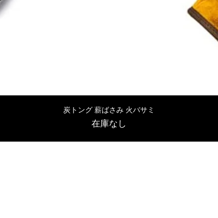
クイックビュー
炭トング 薪ばさみ 火バサミ
在庫なし
友吉屋
info@tomoyoshi.ltd
0488715448
0485016207
埼玉県さいたま市中央区新中里5-1-7シャレード北浦和101