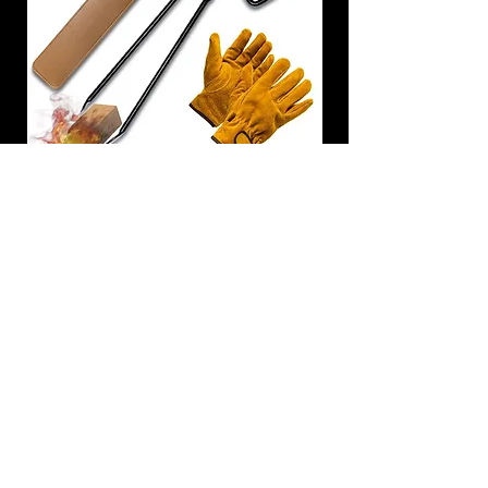
炭トング 薪ばさみ 火バサミ
在庫なし
友吉屋
info@tomoyoshi.ltd
0488715448
0485016207