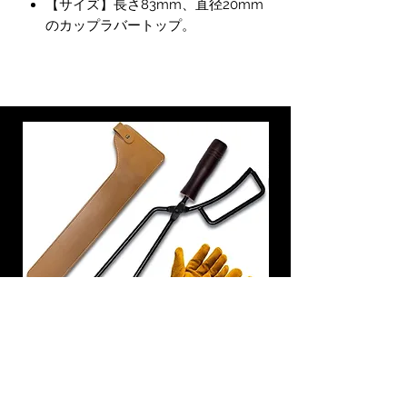
【サイズ】長さ83mm、直径20mm
のカップラバートップ。
炭トング 薪ばさみ 火バサミ