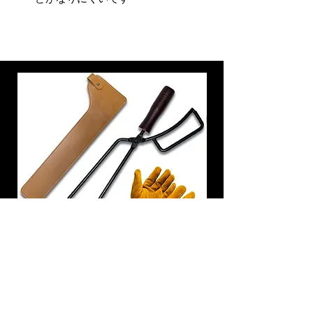
炭トング 薪ばさみ 火バサミ
在庫なし