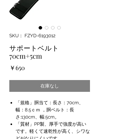
SKU： FZYD-6193012
サポートベルト
70cm+5cm
価
￥650
格
在庫なし
「規格」胴当て：長さ：70cm、
幅：8.5ｃｍ ，胴ベルト：長
さ:130cm、幅:5cm。
「質材」PP製、厚手で強度が高い
です。軽くて速乾性が高く、シワな
どがなりにくいです