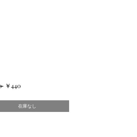
通
セ
0 
￥440
常
ー
価
ル
在庫なし
格
価
格