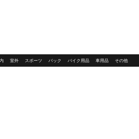
内
室外
スポーツ
バック
バイク用品
車用品
その他