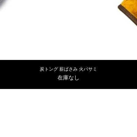
クイックビュー
炭トング 薪ばさみ 火バサミ
在庫なし
友吉屋
info@tomoyoshi.ltd
0488715448
0485016207
埼玉県さいたま市中央区新中里5-1-7シャレード北浦和101