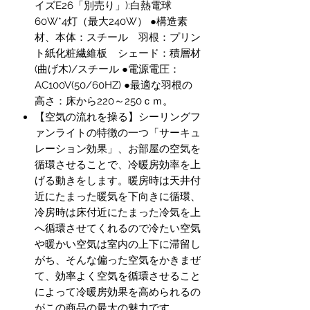
イズE26「別売り」):白熱電球
60W*4灯（最大240W） ●構造素
材、本体：スチール 羽根：プリン
ト紙化粧繊維板 シェード：積層材
(曲げ木)/スチール ●電源電圧：
AC100V(50/60HZ) ●最適な羽根の
高さ：床から220～250ｃｍ。
【空気の流れを操る】シーリングフ
ァンライトの特徴の一つ「サーキュ
レーション効果」、お部屋の空気を
循環させることで、冷暖房効率を上
げる動きをします。暖房時は天井付
近にたまった暖気を下向きに循環、
冷房時は床付近にたまった冷気を上
へ循環させてくれるので冷たい空気
や暖かい空気は室内の上下に滞留し
がち、そんな偏った空気をかきまぜ
て、効率よく空気を循環させること
によって冷暖房効果を高められるの
がこの商品の最大の魅力です。