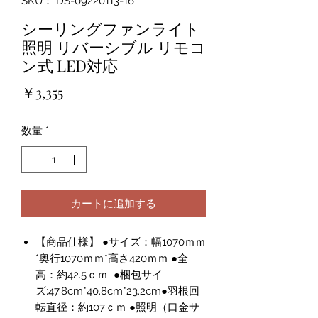
SKU： DS-09220113-16
シーリングファンライト
照明 リバーシブル リモコ
ン式 LED対応
価
￥3,355
格
数量
*
カートに追加する
【商品仕様】 ●サイズ：幅1070ｍｍ
*奥行1070ｍｍ*高さ420ｍｍ ●全
高：約42.5ｃｍ ●梱包サイ
ズ:47.8cm*40.8cm*23.2cm●羽根回
転直径：約107ｃｍ ●照明（口金サ