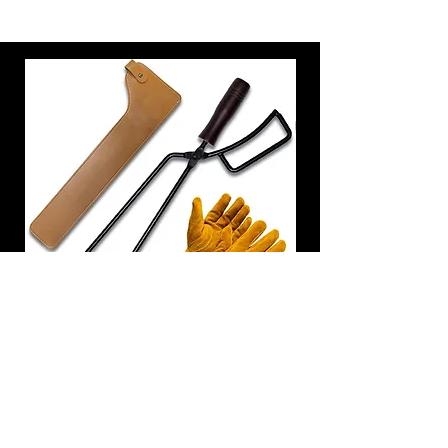
炭トング 薪ばさみ 火バサミ
在庫なし