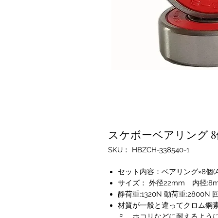
スケボーベアリング 
SKU： HBZCH-338540-1
セット内容：ベアリング×8個(AB
サイズ： 外径22mm 内径:8mm
静荷重:1320N 動荷重:2800N 
材質が一般と違ってクロム鋼
ミ、ホコリなどに耐えるように