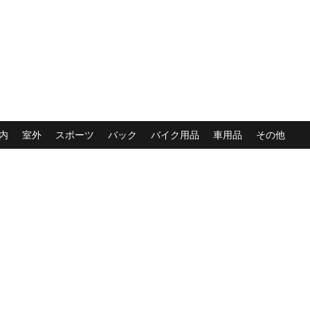
内
室外
スポーツ
バック
バイク用品
車用品
その他