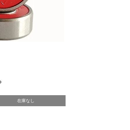
価
0
格
在庫なし