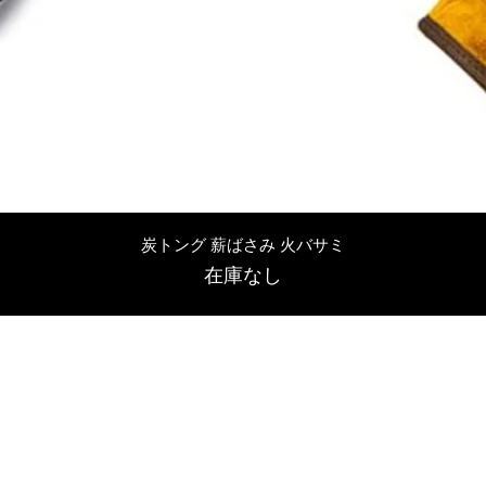
クイックビュー
炭トング 薪ばさみ 火バサミ
在庫なし
友吉屋
info@tomoyoshi.ltd
0488715448
0485016207
埼玉県さいたま市中央区新中里5-1-7シャレード北浦和101