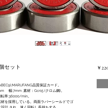
8個セット
￥22
EC9),MARUFANG品質保証カード。
 幅:7mm ,素材：Gcr15 (クロム鋼)。
回転率:36000/min。
素材を採用している。両面ラバーシールドでゴ
設計 され、速く回転し長持ちする。