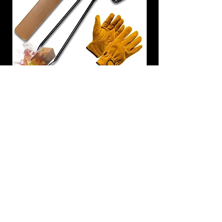
炭トング 薪ばさみ 火バサミ
在庫なし
友吉屋
info@tomoyoshi.ltd
0488715448
0485016207