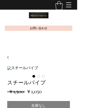
お問い合わせ
スチールパイプ
通
セ
 ￥1,500 
￥1,050
常
ー
在庫なし
価
ル