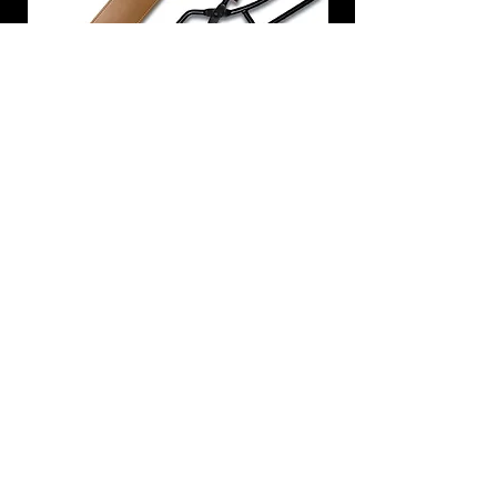
炭トング 薪ばさみ 火バサミ
在庫なし
友吉屋
info@tomoyoshi.ltd
0488715448