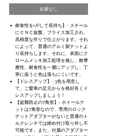
格
在庫なし
耐食性をUPして長持ち】- スチール
にＣＮＣ旋盤、フライス加工され、
高精度な作りで仕上がります。それ
によって、普通のアルミ製ナットよ
り長持ちします。それに、表面にク
ロームメッキ加工処理を施し、耐摩
擦性、耐食性を一層にアップし、丁
寧に扱うと色は落ちにくいです。
【ドレスアップ】- 3色を用意し
て、ご愛車の足元からを格好良くド
レスアップしましょう！
【盗難防止の7角形】- ホイールナ
ットは7角形なので、専用のロック
ナットアダプターがないと普通のト
ルクレンチでは締め付け取り外し不
可能です。また、付属のアダプター