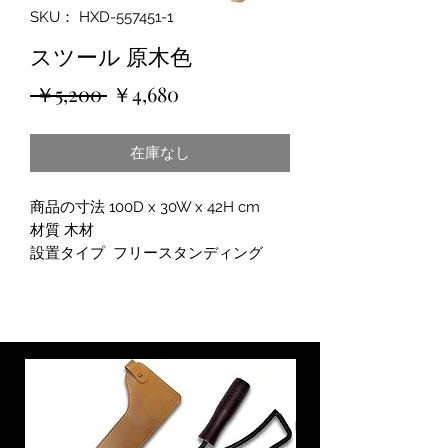
SKU： HXD-557451-1
スツール 原木色
通
セ
 ￥5,200 
￥4,680
常
ー
在庫なし
価
ル
格
価
商品の寸法 100D x 30W x 42H cm
格
材質 木材
設置タイプ フリースタンディング