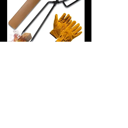
炭トング 薪ばさみ 火バサミ
在庫なし
友吉屋
info@tomoyoshi.ltd
0488715448