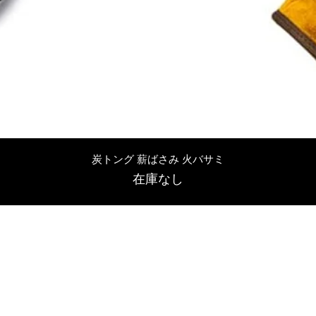
クイックビュー
炭トング 薪ばさみ 火バサミ
在庫なし
友吉屋
info@tomoyoshi.ltd
0488715448
0485016207
埼玉県さいたま市中央区新中里5-1-7シャレード北浦和101