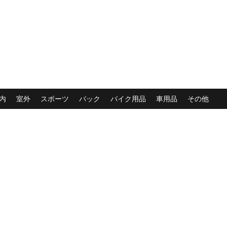
内
室外
スポーツ
バック
バイク用品
車用品
その他