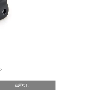
価
0
格
在庫なし