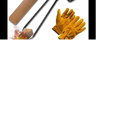
炭トング 薪ばさみ 火バサミ
在庫なし
友吉屋
info@tomoyoshi.ltd
0488715448
0485016207