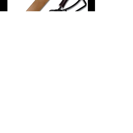
炭トング 薪ばさみ 火バサミ
在庫なし
友吉屋
info@tomoyoshi.ltd