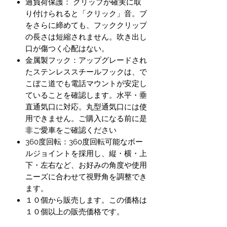
過負荷保護： クリップが確実に取
り付けられると「クリック」音。ブ
をさらに締めても、フッククリップ
の長さは短縮されません。吹き出し
口が傷つく心配はない。
金属製フック：アップグレードされ
たステンレススチールフックは、で
こぼこ道でも電話マウントが安定し
ていることを確認します。水平・垂
直通気口に対応。丸型通気口には使
用できません。ご購入になる前に是
非ご愛車をご確認ください
360度回転：360度回転可能なボー
ルジョイントを採用し、縦・横・上
下・左右など、お好みの角度や使用
ニーズに合わせて視野角を調整でき
ます。
１０個から販売します。この価格は
１０個以上の販売価格です。