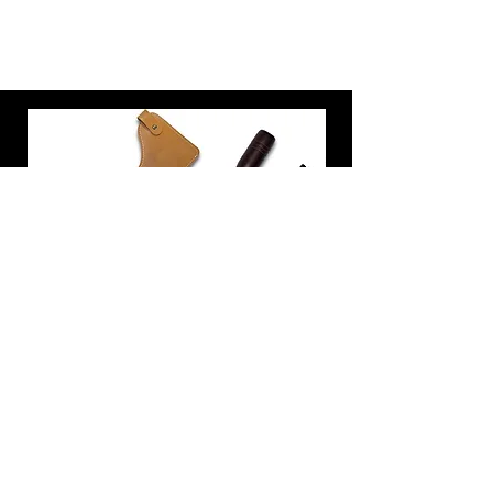
炭トング 薪ばさみ 火バサミ
在庫なし