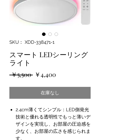
SKU： XDD-338471-1
スマート LEDシーリング
ライト
通
セ
 ￥5,500 
￥4,400
常
ー
在庫なし
価
ル
格
価
2.4cm薄くてシンプル：LED側発光
格
技術と優れる透明性でもっと薄いデ
ザインを実現し、お部屋の圧迫感を
少なく、お部屋の広さを感じられま
す。