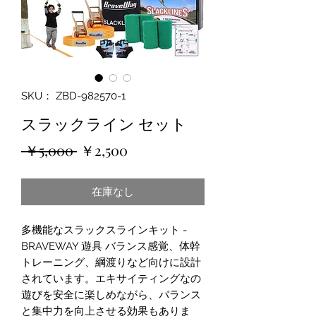
SKU： ZBD-982570-1
スラックライン セット
通
セ
 ￥5,000 
￥2,500
常
ー
在庫なし
価
ル
格
価
多機能なスラックスラインキット -
格
BRAVEWAY 遊具 バランス感覚、体幹
トレーニング、綱渡りなど向けに設計
されています。エキサイティングなの
遊びを安全に楽しめながら、バランス
と集中力を向上させる効果もありま