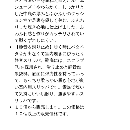
さと可愛いさを兼ねえ備えたルーム
シューズ！やわらかく、しっかりと
した中底の厚みとふかふかのクッシ
ョン性で足裏を優しく包む、ふんわ
りした履き心地に仕上げました。ふ
わふわ感と作りがカッチリされてい
て型くずれしにくい 。
【静音＆滑り止め】歩く時にペタペ
タ音が出なくて室内履きにぴったり
静音スリッパ。靴底には、スクラブ
PUを採用され、滑り止めと静音効
果抜群。底面に弾力性を持っていっ
て、もっちり柔らかい履き心地が良
い室内用スリッパです。素足で履い
て気持ちいい肌触り、履きやすいス
リッパです。
１０個から販売します。この価格は
１０個以上の販売価格です。