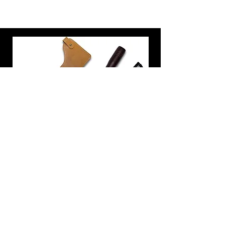
炭トング 薪ばさみ 火バサミ
在庫なし