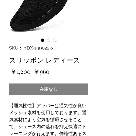
SKU： YDX-199022-3
スリッポン レディース
通
セ
 ￥1,200 
￥960
常
ー
在庫なし
価
ル
格
価
【通気性性】アッパーは通気性が良い
格
メッシュ素材を使用しております。通
気素材により空気を循環させること
で、シューズ内の蒸れを抑え快適にト
レーニングが行えます。伸縮性あるス