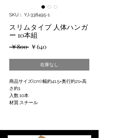
SKU： YJ-338495-1
スリムタイプ 人体ハンガ
ー 10本組
通
セ
 ￥800 
￥640
常
ー
在庫なし
価
ル
格
価
商品サイズ(cm):幅約41.5×奥行約21×高
格
さ約1
入数:10本
材質:スチール