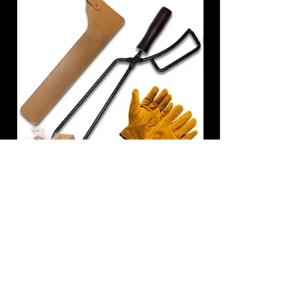
炭トング 薪ばさみ 火バサミ
在庫なし
友吉屋