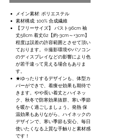
メイン素材: ポリエステル
素材構成: 100% 合成繊維
【フリーサイズ】 バスト96cm 袖
丈58cm 着丈62【約-3cm～+3cm】
程度は誤差の許容範囲とさせて頂い
ております。※撮影環境やパソコン
のディスプレイなどの影響により色
が若干違って見える場合もありま
す。
★ゆったりするデザインも、体型カ
バーができで、着痩せ効果も期待で
きます。やや長い着丈とハイネッ
ク、秋冬で防寒効果抜群、寒い季節
を暖かく過ごしましょう。発熱 保
温効果もありながら、ハイネックの
デザインで、寒い季節も安心、毎日
使いたくなる上質な手触りと素材感
です！