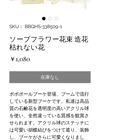
SKU： BBQHS-338509-1
ソープフラワー花束 造花
枯れない花
価
￥1,080
格
在庫なし
ボボボールブーケ登場、ブームで流行
している新型ブーケです。私達は高品
質の石鹸花を透明度の高いアクリル球
を使い、全然違っている質感を観賞さ
せられます。アクリル球のステッチに
は可愛い胡蝶結びをつけて遮り、装飾
し、ブーケがさらに可愛くなりまし