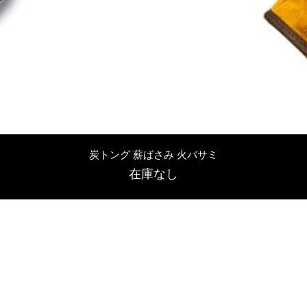
クイックビュー
炭トング 薪ばさみ 火バサミ
在庫なし
友吉屋
info@tomoyoshi.ltd
0488715448
0485016207
埼玉県さいたま市中央区新中里5-1-7シャレード北浦和101