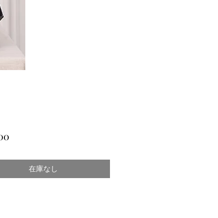
価
00
格
在庫なし