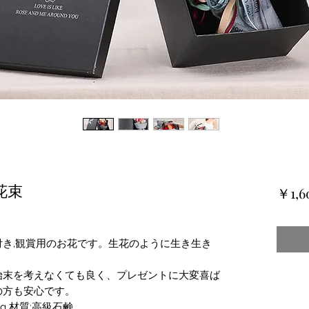
花束
￥1,6
き,観賞用のお花です。生花のように生き生き
始末を考えなくても良く、プレゼントに大変喜ば
の方も安心です。
00g 材質:高級石鹸