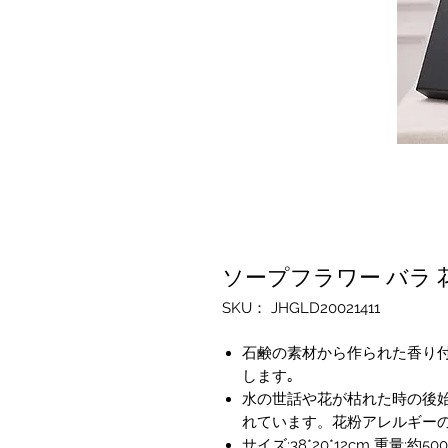
ソープフラワー バラ 
SKU： JHGLD20021411
石鹸の素材から作られた香り付
します｡
水の世話や花が枯れた時の後
れています。花粉アレルギー
サイズ:38*20*12cm 重量:約5