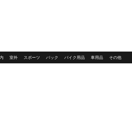
内
室外
スポーツ
バック
バイク用品
車用品
その他