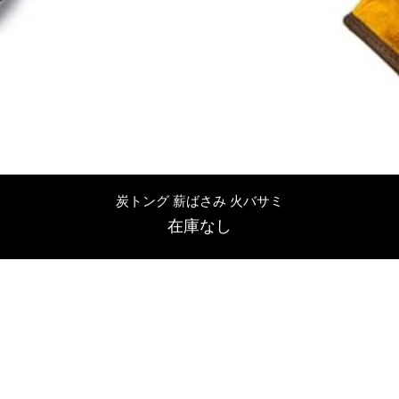
クイックビュー
炭トング 薪ばさみ 火バサミ
在庫なし
友吉屋
info@tomoyoshi.ltd
0488715448
0485016207
埼玉県さいたま市中央区新中里5-1-7シャレード北浦和101