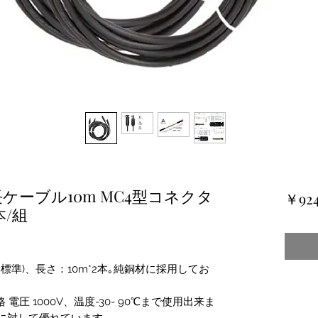
ケーブル10m MC4型コネクタ
￥92
本/組
本標準)、長さ：10m*2本｡純銅材に採用してお
 電圧 1000V、温度-30- 90℃まで使用出来ま
に対して優れています。