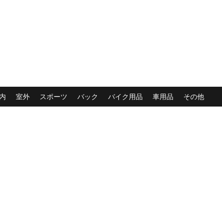
内
室外
スポーツ
バック
バイク用品
車用品
その他