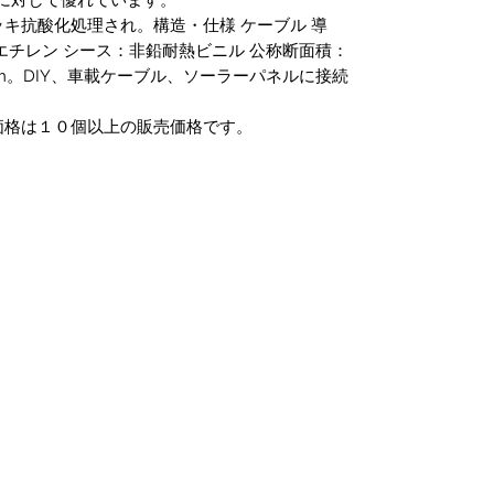
キ抗酸化処理され。構造・仕様 ケーブル 導
エチレン シース：非鉛耐熱ビニル 公称断面積：
4mm。DIY、車載ケーブル、ソーラーパネルに接続
価格は１０個以上の販売価格です。