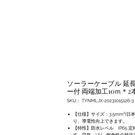
ソーラーケーブル 延長
ー付 両端加工10ｍ＊2
SKU： TYNMLJX-20231015126-3
【仕様】サイズ：3.5mm²(日
り、導電性向上できます。
【特性】防水レベル IP65 定格
す、湿気、UV、耐食性の抵抗