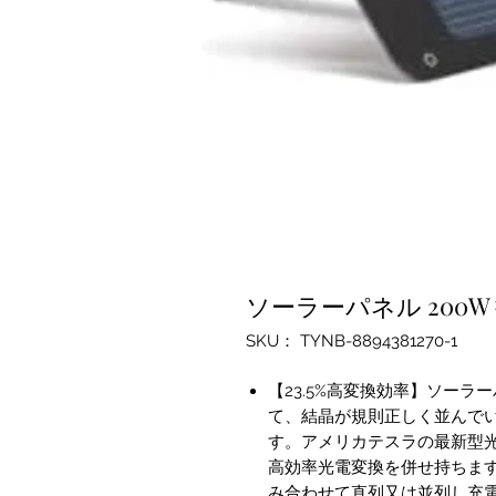
ソーラーパネル 200
SKU： TYNB-8894381270-1
【23.5%高変換効率】ソー
て、結晶が規則正しく並んで
す。アメリカテスラの最新型
高効率光電変換を併せ持ちます
み合わせて直列又は並列し充