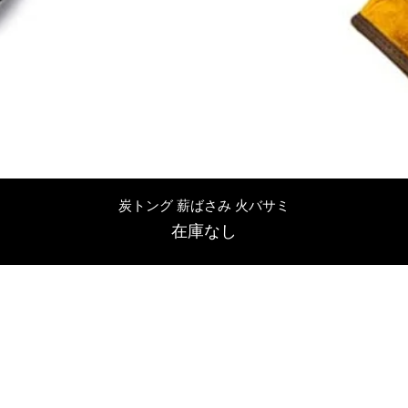
クイックビュー
炭トング 薪ばさみ 火バサミ
在庫なし
友吉屋
info@tomoyoshi.ltd
0488715448
0485016207
埼玉県さいたま市中央区新中里5-1-7シャレード北浦和101