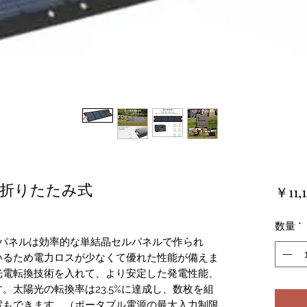
W 折りたたみ式
￥11,1
数量
*
ラーパネルは効率的な単結晶セルパネルで作られ
いるため電力ロスが少なくて優れた性能が備えま
光電転換技術を入れて、より安定した発電性能、
。太陽光の転換率は23.5%に達成し、数枚を組
電もできます。（ポータブル電源の最大入力制限