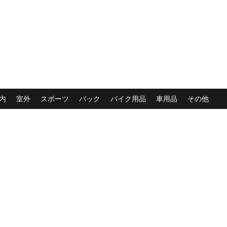
内
室外
スポーツ
バック
バイク用品
車用品
その他