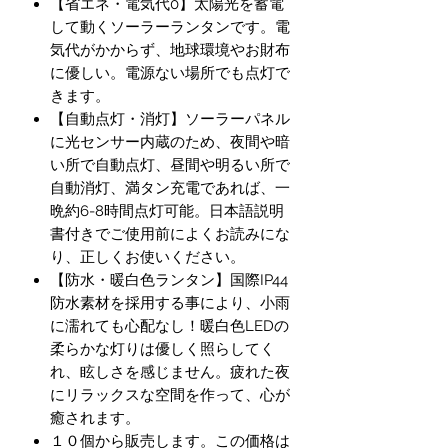
【省エネ・電気代0】太陽光を蓄電
して動くソーラーランタンです。電
気代がかからず、地球環境やお財布
に優しい。電源ない場所でも点灯で
きます。
【自動点灯・消灯】ソーラーパネル
に光センサー内蔵のため、夜間や暗
い所で自動点灯、昼間や明るい所で
自動消灯、満タン充電であれば、一
晩約6-8時間点灯可能。日本語説明
書付きでご使用前によくお読みにな
り、正しくお使いください。
【防水・暖白色ランタン】国際IP44
防水素材を採用する事により、小雨
に濡れても心配なし！暖白色LEDの
柔らかな灯りは優しく照らしてく
れ、眩しさを感じません。疲れた夜
にリラックスな空間を作って、心が
癒されます。
１０個から販売します。この価格は