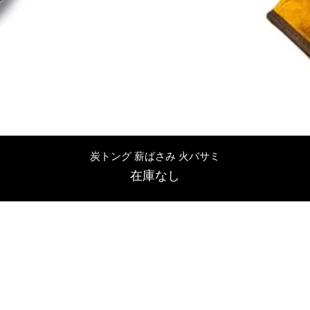
クイックビュー
炭トング 薪ばさみ 火バサミ
在庫なし
友吉屋
info@tomoyoshi.ltd
0488715448
0485016207
埼玉県さいたま市中央区新中里5-1-7シャレード北浦和101