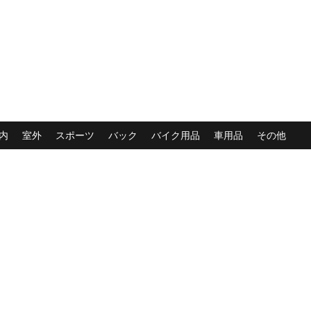
内
室外
スポーツ
バック
バイク用品
車用品
その他