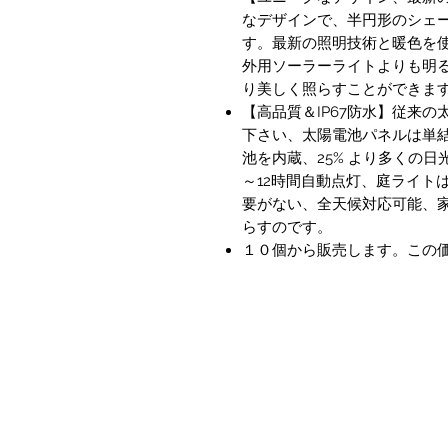
なデザインで、半円形のシェー
す。最新の照明技術と暖色を使
外用ソーラーライトよりも明
り美しく照らすことができま
【高品質＆IP67防水】従来
下さい、太陽電池パネルは単結
池を内蔵、25% より多くの日
～12時間自動点灯、庭ライト
要がない、全天候対応可能、
らすのです。
１０個から販売します。この