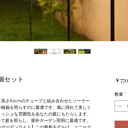
4個セット
￥77
数量
*
高さ80cmのチューブと組み合わせたソーラー
い植栽を照らすのに最適です。風に揺れて美しく
リッシュな雰囲気をあなたの庭にもたらします。
って庭を照らし、屋外ガーデン照明に最適です。
のガーデンライト】この最新モデルは、ユニーク