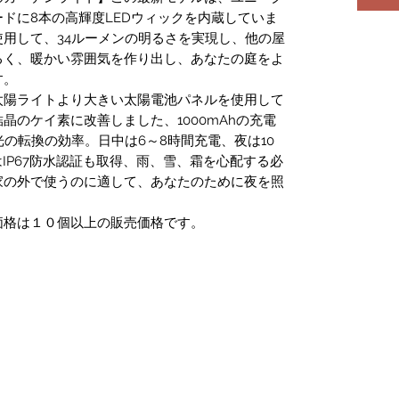
ドに8本の高輝度LEDウィックを内蔵していま
用して、34ルーメンの明るさを実現し、他の屋
るく、暖かい雰囲気を作り出し、あなたの庭をよ
す。
の太陽ライトより大きい太陽電池パネルを使用して
晶のケイ素に改善しました、1000mAhの充電
光の転換の効率。日中は6～8時間充電、夜は10
はIP67防水認証も取得、雨、雪、霜を心配する必
家の外で使うのに適して、あなたのために夜を照
価格は１０個以上の販売価格です。