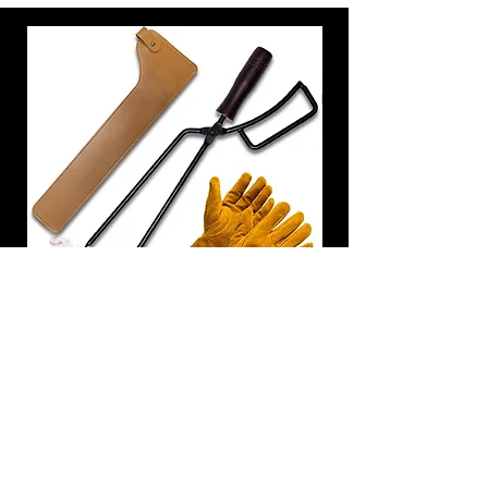
炭トング 薪ばさみ 火バサミ
在庫なし
友吉屋