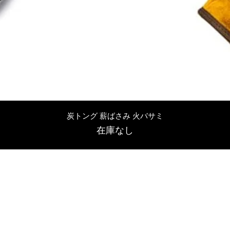
クイックビュー
炭トング 薪ばさみ 火バサミ
在庫なし
友吉屋
info@tomoyoshi.ltd
0488715448
0485016207
埼玉県さいたま市中央区新中里5-1-7シャレード北浦和101