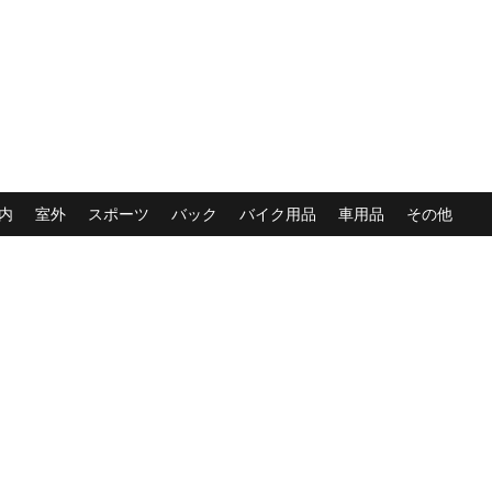
内
室外
スポーツ
バック
バイク用品
車用品
その他