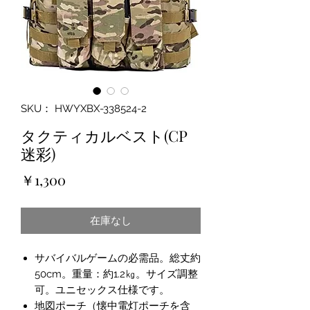
SKU： HWYXBX-338524-2
タクティカルベスト(CP
迷彩)
価
￥1,300
格
在庫なし
サバイバルゲームの必需品。総丈約
50cm。重量：約1.2㎏。サイズ調整
可。ユニセックス仕様です。
地図ポーチ（懐中電灯ポーチを含